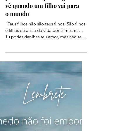
Entre aeroportos, crises de
pânico e fé: o que ninguém
vê quando um filho vai para
o mundo
“Teus filhos não são teus filhos. São filhos
e filhas da ânsia da vida por si mesma…
Tu podes dar-lhes teu amor, mas não teus
pensamentos, porque eles têm seus
próprios pensamentos.” Khalil Gibran
Existe um tipo de medo que só uma mãe
conhece. Não é um medo racional, não é
um medo que se resolve com informação,