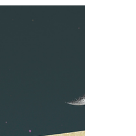
viver uma contagem regressiva que eu
sabia que chegaria, mas para a qual,
ninguém se prepara de verdade. Meu
filho está de partida. Dentro de algumas
semanas embarca para os Estados
Unidos, onde irá jogar e estudar em uma
universidade reconhecida dando
continuidade à carreira profissional que
construiu no e-sport. Para quem não sabe
ele é Pró-player, um jogador prof