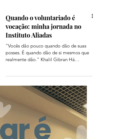
Quando o voluntariado é
vocação: minha jornada no
Instituto Aliadas
“Vocês dão pouco quando dão de suas
posses. É quando dão de si mesmos que
realmente dão.” Khalil Gibran Há
projetos que entram na nossa agenda e
há projetos que entram na nossa vida. O
Instituto Aliadas não é um projeto que
ocupa espaço na minha agenda; ele
ocupa espaço na minha consciência.