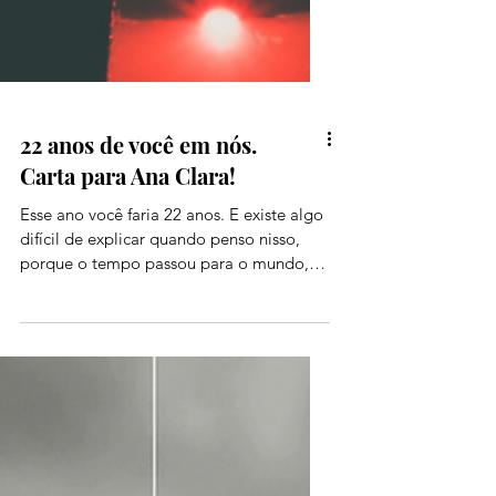
22 anos de você em nós.
Carta para Ana Clara!
Esse ano você faria 22 anos. E existe algo
difícil de explicar quando penso nisso,
porque o tempo passou para o mundo,
mas para você ele ficou suspenso em um
lugar onde nada se desgasta, se perde, ou
se afasta. Você não cresceu diante dos
meus olhos, mas nunca deixou de existir
dentro de mim. Eu fico imaginando quem