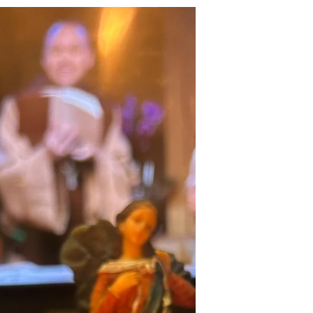
CONSTRUÍ UM CORPO
FORTE. E AINDA ASSIM
TENHO MEDO.
"Eu não sou o que aconteceu comigo. Eu
sou o que escolho me tornar." Carl Jung
Hoje, depois de 5 anos com Transtorno
de Pânico, olhando para mim, poderia
parecer que eu cheguei a algum lugar
definitivo, que a disciplina se consolidou,
que o medo ficou para trás e que a nova
rotina passou a existir sem esforço, mas a
verdade é que nada disso é permanente,
nada disso é automático, tudo continua
exigindo de mim uma força diária e
consciente, porque o cuidado não é um
estado qu