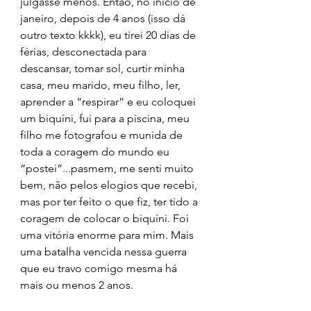
julgasse menos. Então, no início de 
janeiro, depois de 4 anos (isso dá 
outro texto kkkk), eu tirei 20 dias de 
férias, desconectada para 
descansar, tomar sol, curtir minha 
casa, meu marido, meu filho, ler, 
aprender a “respirar” e eu coloquei 
um biquíni, fui para a piscina, meu 
filho me fotografou e munida de 
toda a coragem do mundo eu 
“postei”...pasmem, me senti muito 
bem, não pelos elogios que recebi, 
mas por ter feito o que fiz, ter tido a 
coragem de colocar o biquíni. Foi 
uma vitória enorme para mim. Mais 
uma batalha vencida nessa guerra 
que eu travo comigo mesma há 
mais ou menos 2 anos. 