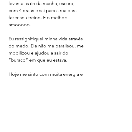
levanta às 6h da manhã, escuro, 
com 4 graus e sai para a rua para 
fazer seu treino. E o melhor: 
amooooo.
Eu ressignifiquei minha vida através 
do medo. Ele não me paralisou, me 
mobilizou e ajudou a sair do 
“buraco” em que eu estava. 
Hoje me sinto com muita energia e 
feliz. Isso não significa que o medo 
e o pânico foram embora, de jeito 
nenhum, eles sempre estarão por 
aqui só que convivendo de uma 
outra forma. Consigo lidar melhor 
com os dois, eu consigo identificar 
o início de uma crise de pânico e o 
que fazer em seguida. Mas 